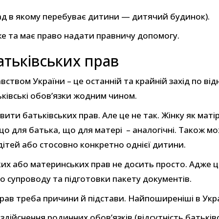
лад в якому перебуває дитини — дитячий будинок).
же та має право надати правничу допомогу.
тьківських прав
ством України – це останній та крайній захід по від
ьківські обов’язки жодним чином.
ити батьківських прав. Але це не так. Жінку як мат
о для батька, що для матері – аналогічні. Також мо
 дітей або стосовно конкретно однієї дитини.
их або материнських прав не досить просто. Адже ц
о супроводу та підготовки пакету документів.
прав треба причини й підстави. Найпоширеніші в Укра
дійснення родинних обов’язків (відсутність батьків