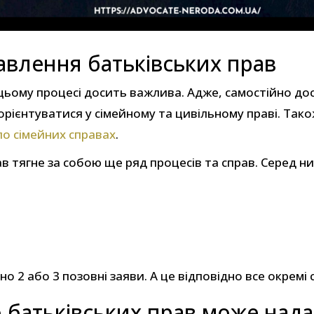
авлення батьківських прав
ьому процесі досить важлива. Адже, самостійно дос
рієнтуватися у сімейному та цивільному праві. Так
по сімейних справах
.
в тягне за собою ще ряд процесів та справ. Серед н
 2 або 3 позовні заяви. А це відповідно все окремі 
 батьківських прав може над