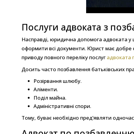
Послуги адвоката з позб
Насправді, юридична допомога адвоката у ц
оформити всі документи. Юрист має добре о
приводу повного переліку послуг
адвоката 
Досить часто позбавлення батьківських пра
Розірвання шлюбу.
Аліменти.
Поділ майна.
Адміністративні спори.
Тому, буває необхідно пред’являти одночасно
Адвокат по позбавленню