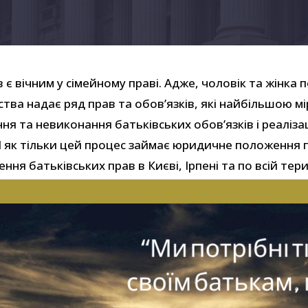
є вічним у сімейному праві. Адже, чоловік та жінка
ства надає ряд прав та обов’язків, які найбільшою 
я та невиконання батьківських обов’язків і реаліза
І як тільки цей процес займає юридичне положення 
я батьківських прав в Києві, Ірпені та по всій тери