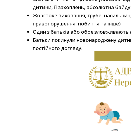
дитини, її захоплень, абсолютна байдужі
Жорстоке виховання, грубе, насильни
правопорушення, побиття та інше).
Один з батьків або обоє зловживають
Батьки покинули новонароджену дитину
постійного догляду.