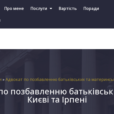
+38 (097)-587-46-79 (Viber, Telegram, WhatsApp)
Про мене
Послуги
Вартість
Поради
и
и
»
Адвокат по позбавленню батьківських та материнськ
по позбавленню батьківськ
Києві та Ірпені