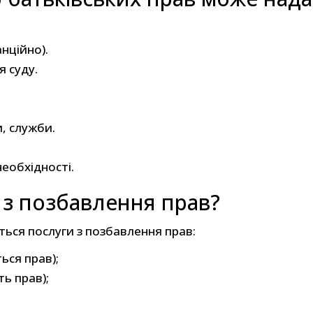
нційно).
я суду.
, служби.
необхідності.
 з позбавлення прав?
ься послуги з позбавлення прав:
ся прав);
ь прав);