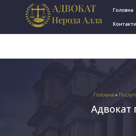
м.Ірпінь, вул. Мінеральна 7е, оф. 1002
Головна
Пн.-Пт.: 9.30-17.30
Контакт
Головна
»
Послуг
Адвокат 