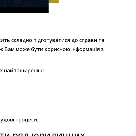
ить складно підготуватися до справи та
ож Вам може бути корисною інформація з
их найпоширеніші:
судові процеси.
ати ряд юридичних