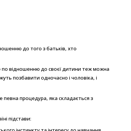
ношенню до того з батьків, хто
ір по відношенню до своєї дитини теж можна
жуть позбавити одночасно і чоловіка, і
е певна процедура, яка складається з
їні підстави:
ського інстинкту та інтересу до навчання