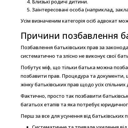
Близькі родичі дитини.
Заінтересовані особа (наприклад, зак
Усім визначеним категорія осіб адвокат мо
Причини позбавлення ба
Позбавлення батьківських прав за законодав
систематично та злісно не виконує свої бат
Побутує міф, що тільки батька можна позбав
позбавити прав. Процедура та документи, щ
жінку батьківських прав щодо усіх спільних
Фактично, просто так позбавити батьківськ
багатьох етапів та яка потребує юридичног
Перш за все для усунення від батьківських 
Систематичне та тривале ухилення від з