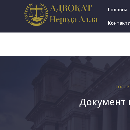
м.Ірпінь, вул. Мінеральна 7е, оф. 1002
Головна
Пн.-Пт.: 9.30-17.30
Контакт
Голов
Документ п