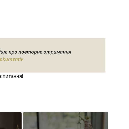
іше про повторне отримання
dokumentiv
є питання!