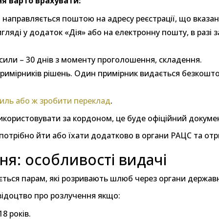
ня варто врахувати:
 направляється поштою на адресу реєстрації, що вказан
ляді у додаток «Дія» або на електронну пошту, в разі 
сили – 30 днів з моменту проголошення, складення.
примірників рішень. Один примірник видається безкошт
иль або ж зробити переклад
.
користовувати за кордоном, це буде офіційний докумен
 потрібно йти або їхати додатково в органи РАЦС та от
ня: особливості видачі
ться парам, які розривають шлюб через органи державної
відоцтво про розлучення якщо:
8 років.