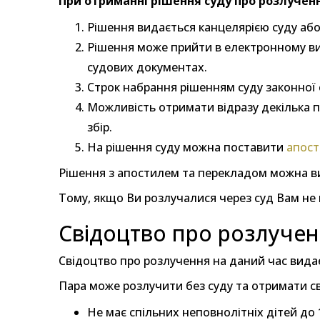
При отриманні рішення суду про розлучен
Рішення видається канцелярією суду або
Рішення може прийти в електронному виг
судових документах.
Строк набрання рішенням суду законної 
Можливість отримати відразу декілька 
збір.
На рішення суду можна поставити
апост
Рішення з апостилем та перекладом можна ви
Тому, якщо Ви розлучалися через суд Вам не
Свідоцтво про розлучен
Свідоцтво про розлучення на даний час видає
Пара може розлучити без суду та отримати с
Не має спільних неповнолітніх дітей до 1