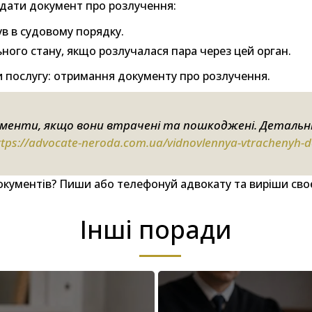
видати документ про розлучення:
ув в судовому порядку.
ьного стану, якщо розлучалася пара через цей орган.
 послугу: отримання документу про розлучення.
енти, якщо вони втрачені та пошкоджені. Детальн
ttps://advocate-neroda.com.ua/vidnovlennya-vtrachenyh-
кументів? Пиши або телефонуй адвокату та виріши сво
Інші поради