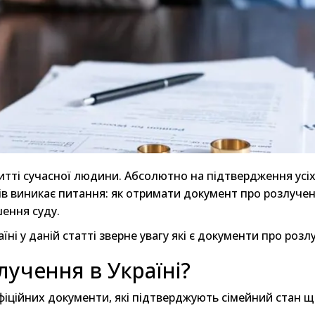
итті сучасної людини. Абсолютно на підтвердження усі
ів виникає питання: як отримати документ про розлуче
шення суду.
аїні у даній статті зверне увагу які є документи про розл
лучення в Україні?
фіційних документи, які підтверджують сімейний стан щ