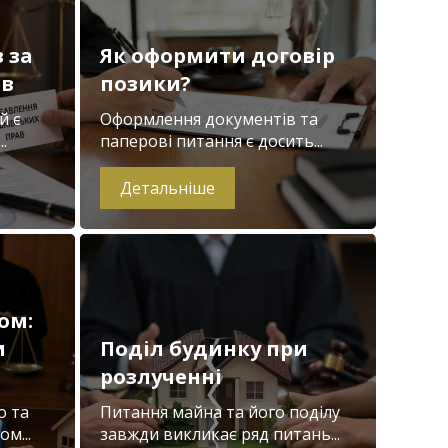
 за
Як оформити договір
ів
позики?
й є
Оформлення документів та
.
паперові питання є досить...
Детальніше
ом:
и
Поділ будинку при
розлученні
о та
Питання майна та його поділу
м...
завжди викликає ряд питань...