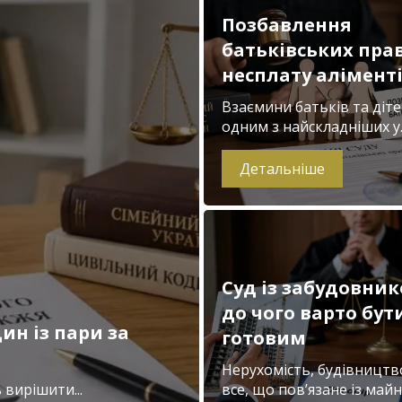
Позбавлення
батьківських прав
несплату алімент
Взаємини батьків та діте
одним з найскладніших у..
Детальніше
Суд із забудовник
до чого варто бут
ин із пари за
готовим
Нерухомість, будівництв
вирішити...
все, що пов’язане із майно