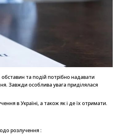
х обставин та подій потрібно надавати
ння. Завжди особлива увага приділялася
учення в Україні, а також як і де їх отримати.
одо розлучення :