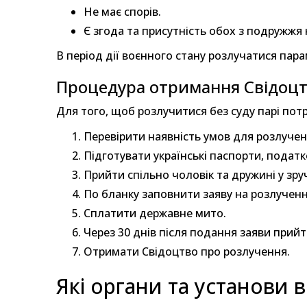
Не має спорів.
Є згода та присутність обох з подружжя 
В період дії воєнного стану розлучатися пара
Процедура отримання Свідоцт
Для того, щоб розлучитися без суду парі потр
Перевірити наявність умов для розлученн
Підготувати українські паспорти, податк
Прийти спільно чоловік та дружині у зр
По бланку заповнити заяву на розлучення
Сплатити державне мито.
Через 30 днів після подання заяви прий
Отримати Свідоцтво про розлучення.
Які органи та установи 