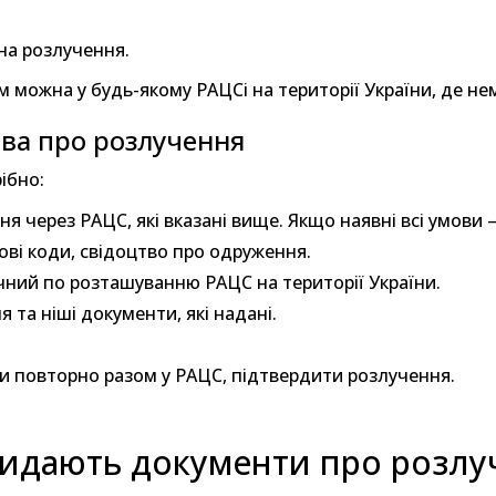
на розлучення.
м можна у будь-якому РАЦСі на території України, де не
ва про розлучення
ібно:
я через РАЦС, які вказані вище. Якщо наявні всі умови 
ові коди, свідоцтво про одруження.
учний по розташуванню РАЦС на території України.
 та ніші документи, які надані.
ти повторно разом у РАЦС, підтвердити розлучення.
видають документи про розлуч