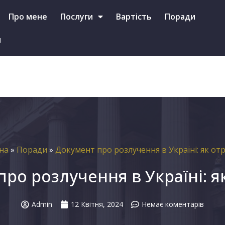
+38 (097)-587-46-79 (Viber, Telegram, WhatsApp)
Про мене
Послуги
Вартість
Поради
и
на
»
Поради
»
Документ про розлучення в Україні: як от
ро розлучення в Україні: 
Admin
12 Квітня, 2024
Немає коментарів