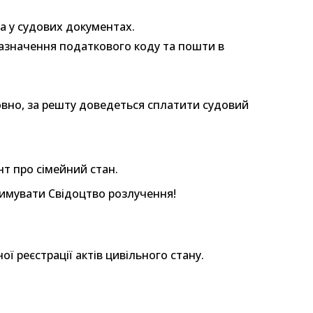
а у судових документах.
зазначення податкового коду та пошти в
овно, за решту доведеться сплатити судовий
т про сімейний стан.
римувати Свідоцтво розлучення!
 реєстрації актів цивільного стану.