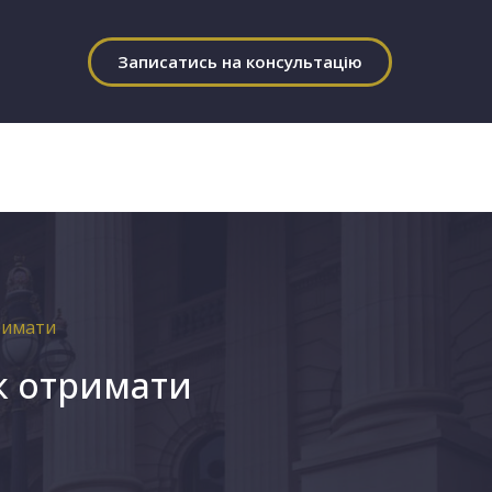
Записатись на консультацію
римати
як отримати