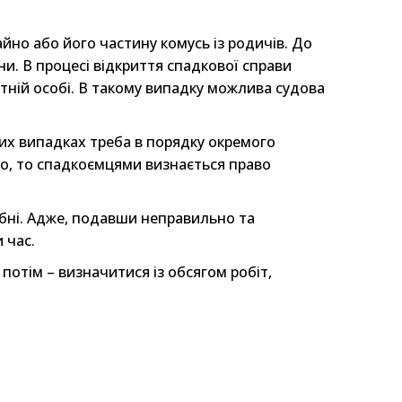
йно або його частину комусь із родичів. До
и. В процесі відкриття спадкової справи
тній особі. В такому випадку можлива судова
их випадках треба в порядку окремого
о, то спадкоємцями визнається право
ібні. Адже, подавши неправильно та
 час.
потім – визначитися із обсягом робіт,