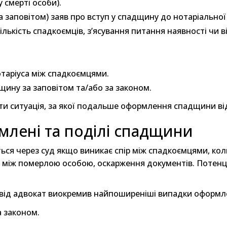
 смерті особи).
 заповітом) заяв про вступ у спадщину до нотаріальної
ькість спадкоємців, з’ясування питання наявності чи в
отаріуса між спадкоємцями.
ину за заповітом та/або за законом.
ти ситуація, за якої подальше оформлення спадщини ві
млені та поділі спадщини
я через суд якщо виникає спір між спадкоємцями, коли
 між померлою особою, оскарження документів. Потенці
від адвокат виокремив найпоширеніші випадки оформле
а законом.