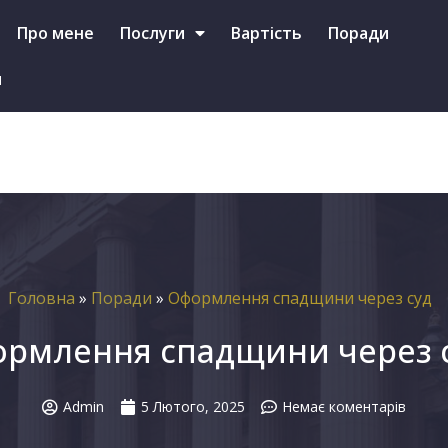
+38 (097)-587-46-79 (Viber, Telegram, WhatsApp)
Про мене
Послуги
Вартість
Поради
и
Головна
»
Поради
»
Оформлення спадщини через суд
рмлення спадщини через
Admin
5 Лютого, 2025
Немає коментарів