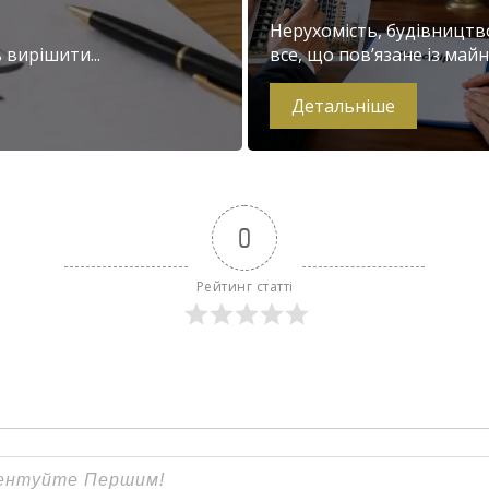
Нерухомість, будівництв
вирішити...
все, що пов’язане із майно
Детальніше
0
Рейтинг статті