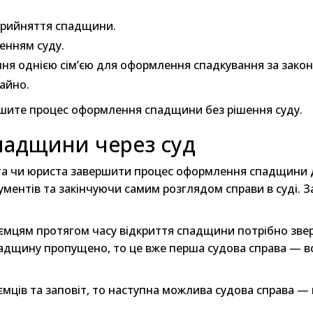
прийняття спадщини.
енням суду.
ня однією сім’єю для оформлення спадкування за закон
айно.
ршите процес оформлення спадщини без рішення суду.
падщини через суд
а чи юриста завершити процес оформлення спадщини до
ментів та закінчуючи самим розглядом справи в суді.
оємцям протягом часу відкриття спадщини потрібно зве
падщину пропущено, то це вже перша судова справа — 
ємців та заповіт, то наступна можлива судова справа —