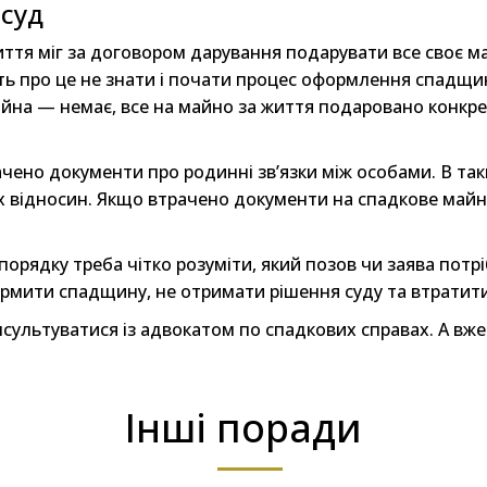
 суд
иття міг за договором дарування подарувати все своє ма
ь про це не знати і почати процес оформлення спадщин
йна — немає, все на майно за життя подаровано конкре
чено документи про родинні зв’язки між особами. В так
відносин. Якщо втрачено документи на спадкове майн
рядку треба чітко розуміти, який позов чи заява потр
ормити спадщину, не отримати рішення суду та втратити
сультуватися із адвокатом по спадкових справах. А вже 
Інші поради