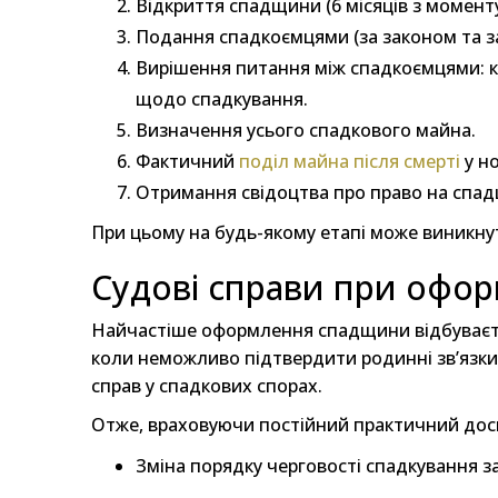
Відкриття спадщини (6 місяців з моменту
Подання спадкоємцями (за законом та за
Вирішення питання між спадкоємцями: кіл
щодо спадкування.
Визначення усього спадкового майна.
Фактичний
поділ майна після смерті
у н
Отримання свідоцтва про право на спадщ
При цьому на будь-якому етапі може виникну
Судові справи при офор
Найчастіше оформлення спадщини відбуваєтьс
коли неможливо підтвердити родинні зв’язки
справ у спадкових спорах.
Отже, враховуючи постійний практичний дос
Зміна порядку черговості спадкування з