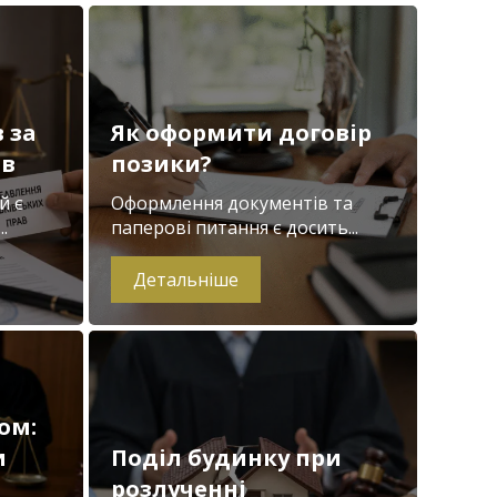
 за
Як оформити договір
ів
позики?
й є
Оформлення документів та
.
паперові питання є досить...
Детальніше
ом:
и
Поділ будинку при
розлученні