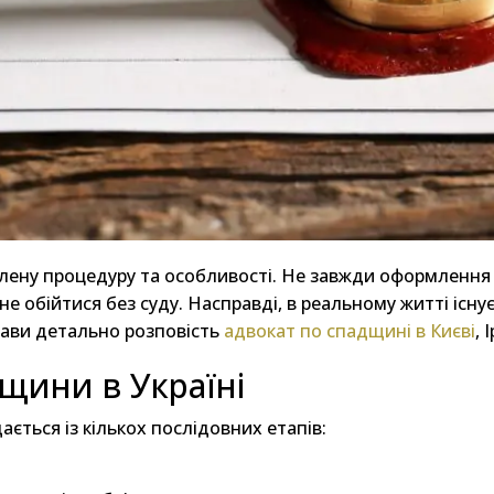
ену процедуру та особливості. Не завжди оформлення 
 не обійтися без суду. Насправді, в реальному житті існ
прави детально розповість
адвокат по спадщині в Києві
, 
щини в Україні
ться із кількох послідовних етапів: