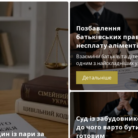
Позбавлення
батьківських прав
несплату алімент
Взаємини батьків та діте
одним з найскладніших у..
Детальніше
Суд із забудовник
до чого варто бут
ин із пари за
готовим