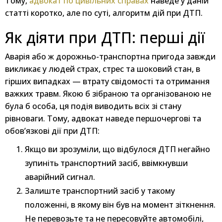
Тому,
адвокат по цивільних справах
наведе у даній
статті коротко, але по суті, алгоритм дій при ДТП.
Як діяти при ДТП: перші дії
Аварія або ж дорожньо-транспортна пригода завжди
викликає у людей страх, стрес та шоковий стан, в
гірших випадках — втрату свідомості та отримання
важких травм. Якою б зібраною та організованою не
була б особа, ця подія виводить всіх зі стану
рівноваги. Тому, адвокат наведе першочергові та
обов’язкові дії при ДТП:
Якщо ви зрозуміли, що відбулося ДТП негайно
зупиніть транспортний засіб, ввімкнувши
аварійний сигнал.
Залиште транспортний засіб у такому
положенні, в якому він був на момент зіткнення.
Не перевозьте та не пересовуйте автомобілі,