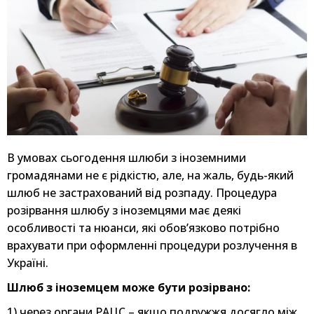
В умовах сьогодення шлюби з іноземними
громадянами не є рідкістю, але, на жаль, будь-який
шлюб не застрахований від розпаду. Процедура
розірвання шлюбу з іноземцями має деякі
особливості та нюанси, які обов’язково потрібно
врахувати при оформленні процедури розлучення в
Україні.
Шлюб з іноземцем може бути розірвано:
1) через органи РАЦС – якщо подружжя досягло між