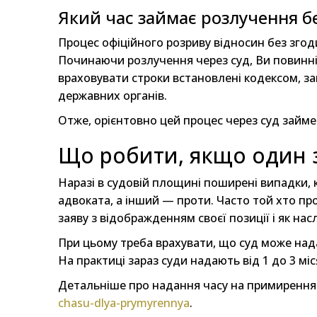
Який час займає розлучення бе
Процес офіційного розриву відносин без згоди
Починаючи розлучення через суд, Ви повинні 
враховувати строки встановлені кодексом, зав
державних органів.
Отже, орієнтовно цей процес через суд займе в
Що робити, якщо один 
Наразі в судовій площині поширені випадки,
адвоката, а інший — проти. Часто той хто про
заяву з відображденням своєї позиції і як на
При цьому треба врахувати, що суд може над
На практиці зараз суди надають від 1 до 3 міс
Детальніше про надання часу на примиренн
chasu-dlya-prymyrennya
.