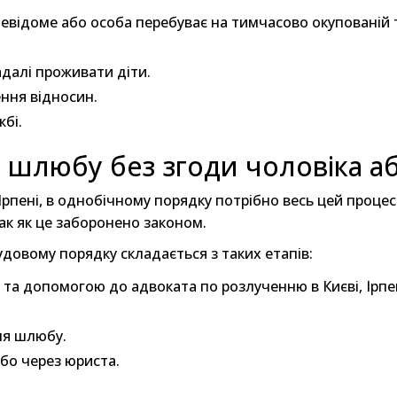
відоме або особа перебуває на тимчасово окупованій т
далі проживати діти.
ння відносин.
жбі.
я шлюбу без згоди чоловіка аб
 Ірпені, в однобічному порядку потрібно весь цей проце
ак як це заборонено законом.
удовому порядку складається з таких етапів:
а допомогою до адвоката по розлученню в Києві, Ірпені
ня шлюбу.
бо через юриста.