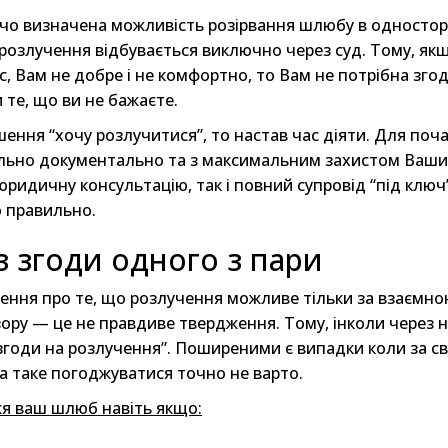
вчо визначена можливість розірвання шлюбу в одностор
 розлучення відбувається виключно через суд. Тому, як
, Вам не добре і не комфортно, то Вам не потрібна згод
 те, що ви не бажаєте.
ення “хочу розлучитися”, то настав час діяти. Для поча
льно документально та з максимальним захистом Ваших 
ридичну консультацію, так і повний супровід “під клю
о правильно.
 згоди одного з пари
ння про те, що розлучення можливе тільки за взаємною 
зору — це не правдиве твердження. Тому, інколи через 
годи на розлучення”. Поширеними є випадки коли за с
а таке погоджуватися точно не варто.
жя ваш шлюб навіть якщо: