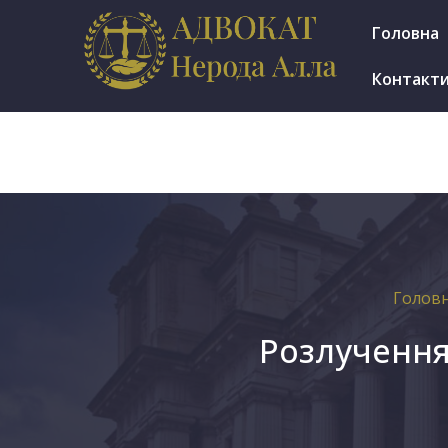
м.Ірпінь, вул. Мінеральна 7е, оф. 1002
Головна
Пн.-Пт.: 9.30-17.30
Контакт
Голов
Розлучення