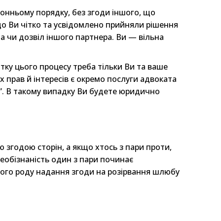
онньому порядку, без згоди іншого, що
що Ви чітко та усвідомлено прийняли рішення
а чи дозвіл іншого партнера. Ви — вільна
тку цього процесу треба тільки Ви та ваше
прав й інтересів є окремо послуги адвоката
ч”. В такому випадку Ви будете юридично
згодою сторін, а якщо хтось з пари проти,
необізнаність один з пари починає
вого роду надання згоди на розірвання шлюбу