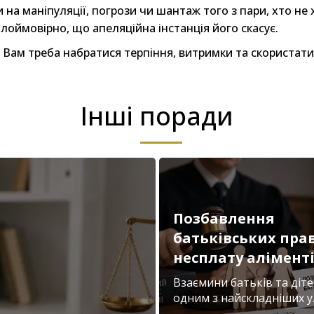
 на маніпуляції, погрози чи шантаж того з пари, хто н
алоймовірно, що апеляційна інстанція його скасує.
о Вам треба набратися терпіння, витримки та скориста
Інші поради
Позбавлення
батьківських прав
несплату алімент
Взаємини батьків та діте
одним з найскладніших у..