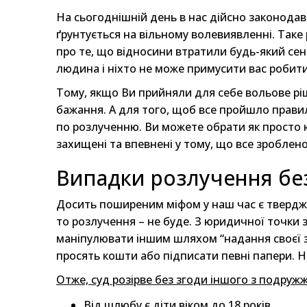
На сьогоднішній день в нас дійсно законода
ґрунтується на вільному волевиявленні. Таке
про те, що відносини втратили будь-який сенс
людина і ніхто не може примусити вас робити
Тому, якщо Ви прийняли для себе вольове ріш
бажання. А для того, щоб все пройшло прави
по розлученню. Ви можете обрати як просто ю
захищені та впевнені у тому, що все зроблен
Випадки розлучення без
Досить поширеним міфом у наш час є твердже
то розлучення – не буде. З юридичної точки 
маніпулювати іншим шляхом “надання своєї з
просять кошти або підписати певні папери. Н
Отже, суд розірве без згоди іншого з подруж
Від шлюбу є діти віком до 18 років.