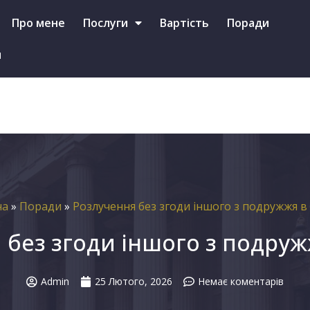
+38 (097)-587-46-79 (Viber, Telegram, WhatsApp)
Про мене
Послуги
Вартість
Поради
и
на
»
Поради
»
Розлучення без згоди іншого з подружжя в 
 без згоди іншого з подружж
Admin
25 Лютого, 2026
Немає коментарів