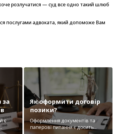
е хоче розлучатися — суд все одно такий шлюб
тися послугами адвоката, який допоможе Вам
 за
Як оформити договір
ів
позики?
й є
Оформлення документів та
.
паперові питання є досить...