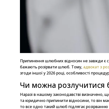
Припинення шлюбних відносин не завжди є спі
бажають розірвати шлюб. Тому,
адвокат з ро
згоди іншої у 2026 році, особливості процеду
Чи можна розлучитися б
Наразі в нашому законодавстві визначено, що
та юридично припинити відносини, то він ма
то все одно такий шлюб підлягає розірванню 