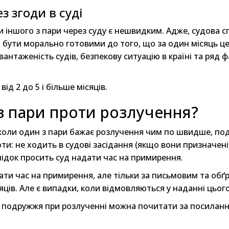
з згоди в суді
 іншого з пари через суду є нешвидким. Адже, судова сп
бути морально готовими до того, що за один місяць це
антаженість судів, безпекову ситуацію в країні та ряд 
ід 2 до 5 і більше місяців.
з пари проти розлучення?
 коли один з пари бажає розлучення чим по швидше, под
ти: не ходить в судові засідання (якщо вони призначені)
слідок просить суд надати час на примирення.
ати час на примирення, але тільки за письмовим та обґ
яців. Але є випадки, коли відмовляються у наданні цього
я подружжя при розлученні можна почитати за посилан