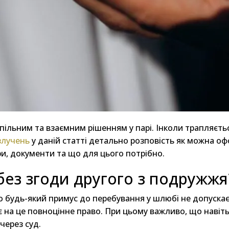
льним та взаємним рішенням у парі. Інколи трапляється
злучень
у даній статті детально розповість як можна о
ри, документи та що для цього потрібно.
ез згоди другого з подружжя
 будь-який примус до перебування у шлюбі не допускаєт
є на це повноцінне право. При цьому важливо, що навіт
через суд.