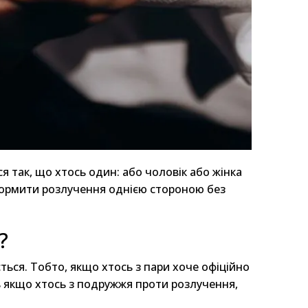
 так, що хтось один: або чоловік або жінка
формити розлучення однією стороною без
?
ься. Тобто, якщо хтось з пари хоче офіційно
ь якщо хтось з подружжя проти розлучення,