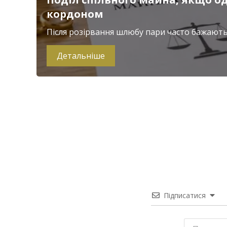
кордоном
Після розірвання шлюбу пари часто бажають 
Детальніше
Підписатися