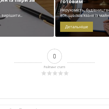
готовим
Нерухомість, будівництв
вирішити...
все, що пов’язане із майно
Детальніше
0
Рейтинг статті