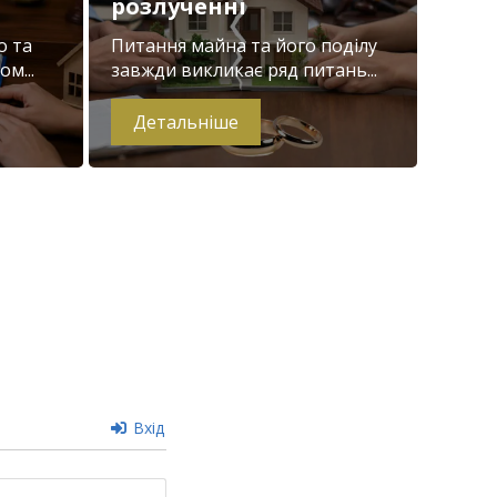
розлученні
о та
Питання майна та його поділу
м...
завжди викликає ряд питань...
Детальніше
Вхід