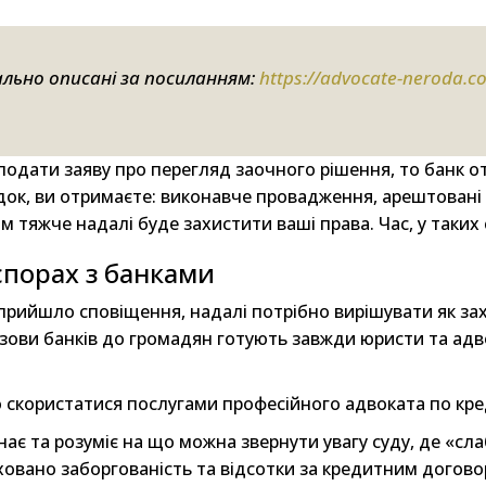
ально описані за посиланням:
https://advocate-neroda.c
 подати заяву про перегляд заочного рішення, то банк 
ідок, ви отримаєте: виконавче провадження, арештовані 
м тяжче надалі буде захистити ваші права. Час, у таких 
спорах з банками
прийшло сповіщення, надалі потрібно вирішувати як зах
озови банків до громадян готують завжди юристи та ад
о скористатися послугами професійного адвоката по кре
ає та розуміє на що можна звернути увагу суду, де «сла
аховано заборгованість та відсотки за кредитним догово