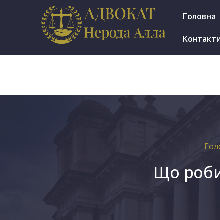
м.Ірпінь, вул. Мінеральна 7е, оф. 1002
Головна
Пн.-Пт.: 9.30-17.30
Контакт
Гол
Що роби