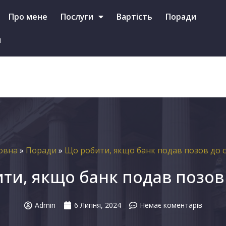
+38 (097)-587-46-79 (Viber, Telegram, WhatsApp)
Про мене
Послуги
Вартість
Поради
и
овна
»
Поради
»
Що робити, якщо банк подав позов до с
ти, якщо банк подав позов 
Admin
6 Липня, 2024
Немає коментарів