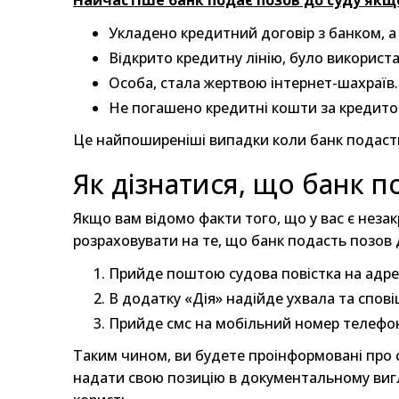
Найчастіше банк подає позов до суду якщ
Укладено кредитний договір з банком, а
Відкрито кредитну лінію, було використ
Особа, стала жертвою інтернет-шахраїв.
Не погашено кредитні кошти за кредито
Це найпоширеніші випадки коли банк подасть 
Як дізнатися, що банк п
Якщо вам відомо факти того, що у вас є незак
розраховувати на те, що банк подасть позов 
Прийде поштою судова повістка на адрес
В додатку «Дія» надійде ухвала та спові
Прийде смс на мобільний номер телефо
Таким чином, ви будете проінформовані про су
надати свою позицію в документальному вигл