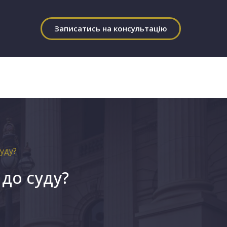
Записатись на консультацію
уду?
до суду?