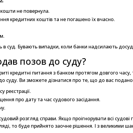
о:
 кошти не повернула.
ання кредитних коштів та не погашено їх вчасно.
м.
в суд. Бувають випадки, коли банки надсилають досудо
одав позов до суду?
риті кредитні питання з банком протягом довгого часу,
до суду. Ви зможете дізнатися про те, що до вас подан
у реєстрації.
щення про дату та час судового засідання.
ну.
довий розгляд справи. Якщо проігнорувати всі судові по
яді, то буде прийнято заочне рішення. І з великими ша