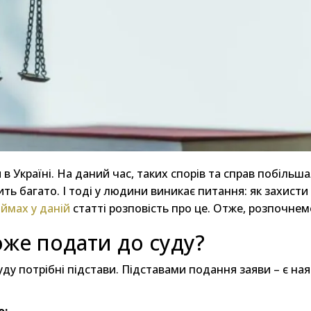
 Україні. На даний час, таких спорів та справ побільшал
ть багато. І тоді у людини виникає питання: як захисти 
ймах у даній
статті розповість про це. Отже, розпочнем
оже подати до суду?
ду потрібні підстави. Підставами подання заяви – є наяв