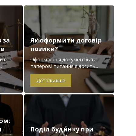
 за
Як оформити договір
ів
позики?
й є
Оформлення документів та
.
паперові питання є досить...
Детальніше
ом:
и
Поділ будинку при