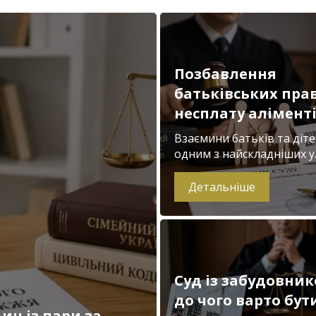
Позбавлення
батьківських прав
несплату алімент
Взаємини батьків та діте
одним з найскладніших у..
Детальніше
Суд із забудовник
до чого варто бут
ин із пари за