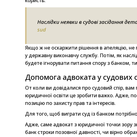
користь.
Наслідки неявки в судові засідання дет
sud
Якщо ж не оскаржити рішення в апеляцію, не
у державну виконавчу службу. Потім, як насл
будете ігнорувати питання спору з банком, ти
Допомога адвоката у судових 
От коли ви довідалися про судовий спір, вам 
юридичної освіти це зробити важко. Адже, п
позицію по захисту прав та інтересів.
Для того, щоб виграти суд із банком потрібн
Адже, саме адвокат з юридичної точки зору зн
банк строки позовної давності, чи вірно обр