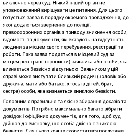
виключно через суд. Ніякий інший орган не
уповноважений вирішувати це питання. Для цього
готується заява в порядку окремого провадження, до
якої додаються звернення до поліції,
правоохоронних органів з приводу зникнення особи,
відомості та документи, які вказують на відсутність
людини за місцем свого перебування, реєстрації та
роботи. Така заява подається в місцевий суд за
місцем реєстрації (прописки) заявника або особи, яка
визнається безвісно відсутньою. Заявником у цій
справі може виступати близький родич (чоловік або
дружина, мати або батько, хтось із дітей, брат,
сестра) особи, яка визнається зниклою безвісти.
Головним є правильне та якісне збирання доказів та
документів. Потрібно максимально багато зібрати
довідок і офіційних документів, для того, щоб суд
дійшов до висновку, що особа дійсно є зниклою
безвісти. Для цього краще скористатися послугами