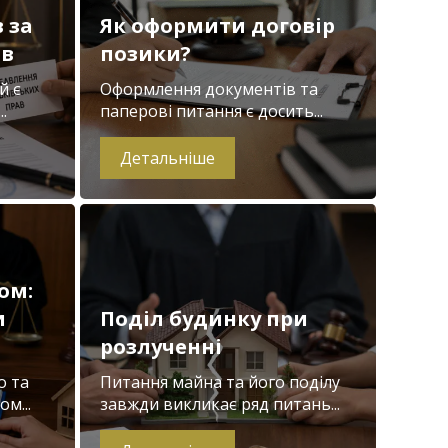
 за
Як оформити договір
ів
позики?
й є
Оформлення документів та
.
паперові питання є досить...
Детальніше
ом:
и
Поділ будинку при
розлученні
о та
Питання майна та його поділу
м...
завжди викликає ряд питань...