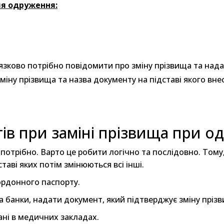
ля одруження:
язково потрібно повідомити про зміну прізвища та над
міну прізвища та назва документу на підставі якого внес
ів при заміні прізвища при о
отрібно. Варто це робити логічно та послідовно. Тому,
таві яких потім змінюються всі інші.
ордонного паспорту.
та банки, надати документ, який підтверджує зміну пріз
ані в медичних закладах.