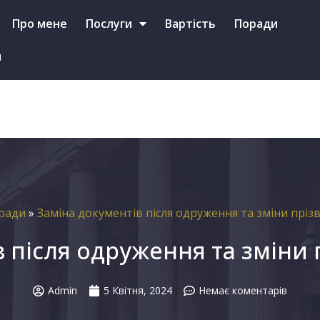
+38 (097)-587-46-79 (Viber, Telegram, WhatsApp)
Про мене
Послуги
Вартість
Поради
и
ради
»
Заміна документів після одруження та зміни пріз
 після одруження та зміни 
Admin
5 Квітня, 2024
Немає коментарів