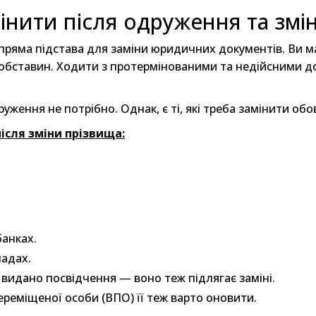
інити після одруження та змі
 пряма підстава для заміни юридичних документів. Ви м
х обставин. Ходити з протермінованими та недійсними 
ження не потрібно. Однак, є ті, які треба замінити обо
ісля зміни прізвища:
банках.
ладах.
 видано посвідчення — воно теж підлягає заміні.
ереміщеної особи (ВПО) її теж варто оновити.