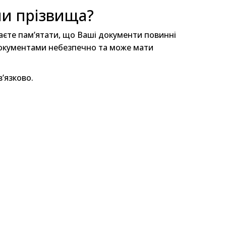
ни прізвища?
аєте пам’ятати, що Ваші документи повинні
документами небезпечно та може мати
в’язково.