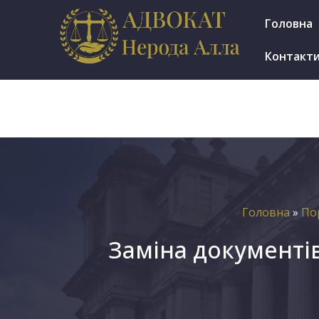
м.Ірпінь, вул. Мінеральна 7е, оф. 1002
Головна
Пн.-Пт.: 9.30-17.30
Контакт
Головна
»
По
Заміна документів