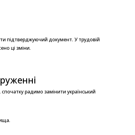
ати підтверджуючий документ. У трудовій
ено ці зміни.
друженні
 спочатку радимо замінити український
вища.