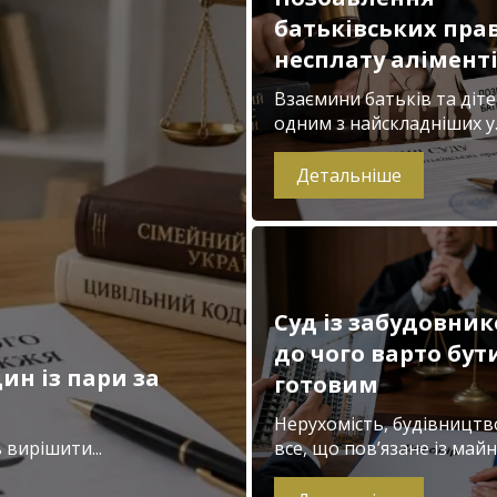
батьківських прав
несплату алімент
Взаємини батьків та діте
одним з найскладніших у..
Детальніше
Суд із забудовник
до чого варто бут
ин із пари за
готовим
Нерухомість, будівництв
вирішити...
все, що пов’язане із майно