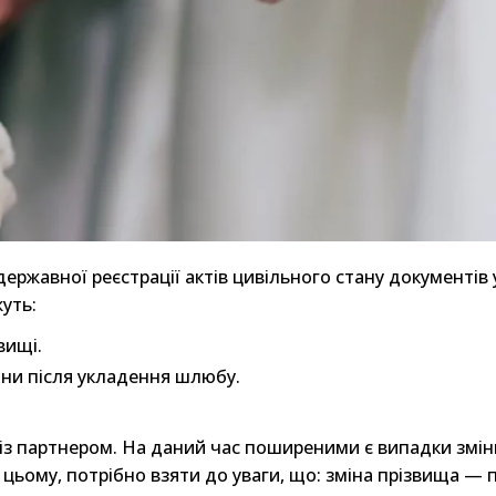
ержавної реєстрації актів цивільного стану документів 
уть:
вищі.
ини після укладення шлюбу.
із партнером. На даний час поширеними є випадки зміни
цьому, потрібно взяти до уваги, що: зміна прізвища — п